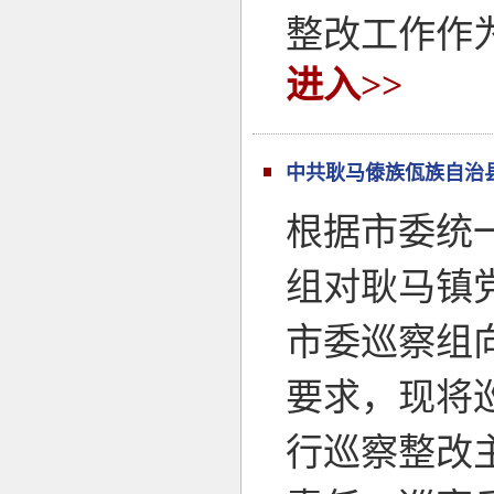
整改工作作
进入>>
中共耿马傣族佤族自治县
根据市委统一
组对耿马镇党
市委巡察组
要求，现将
行巡察整改