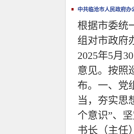
中共临沧市人民政府办
根据市委统一
组对市政府
2025年5
意见。按照
布。一、党
当，夯实思
个意识”、坚
书长（主任