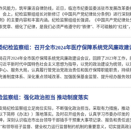
作风能力，筑牢廉洁自律防线，近日，临沧市纪委监委派驻市发展改革委
，会上，纪检监察组组长对新修订《中国共产党纪律处分条例》进行深刻
例》的主要内容和丰富内涵。纪检监察组组长强调，《中国共产党纪律处
崇党章、细化了纪律，是我们必须严格遵守的“铁律”、不可碰触的“红线”
委纪检监察组：召开全市2024年医疗保障系统党风廉政建
召开2024年全市医疗保障系统党风廉政建设会议，回顾了2023年工作，部
习近平新时代中国特色社会主义思想为指导，以党的政治建设为统领，以
中心、服务大局，认真履行管党治党政治责任和医疗保障职能职责，持续推
完善制度体系、深化重点领域改革、加强医保基金监管、提升经办服务效
检监察组：强化政治担当 推动制度落实
安局纪检监察组立足岗位实际，不断强化政治担当，采取有力措施，推动
以下简称《办法》）落地落实。及时召开组务会，认真学习市委办印发的
神，深刻认识临沧市出台领导干部插手干预重大事项记录、报告和责任追
手”和领导班子监督、健全权力运行监督制约机制的重要意义，切实提高政