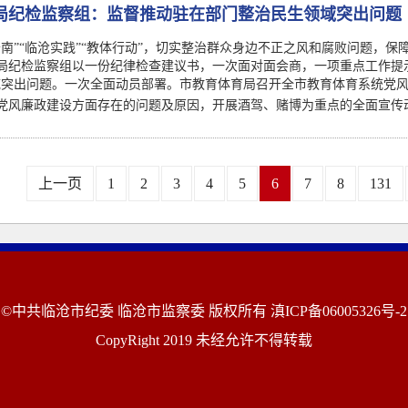
局纪检监察组：监督推动驻在部门整治民生领域突出问题
云南”“临沧实践”“教体行动”，切实整治群众身边不正之风和腐败问题，
纪检监察组以一份纪律检查建议书，一次面对面会商，一项重点工作提示“三
域突出问题。一次全面动员部署。市教育体育局召开全市教育体育系统党
党风廉政建设方面存在的问题及原因，开展酒驾、赌博为重点的全面宣传
上一页
1
2
3
4
5
6
7
8
131
©中共临沧市纪委 临沧市监察委 版权所有
滇ICP备06005326号-2
CopyRight 2019 未经允许不得转载