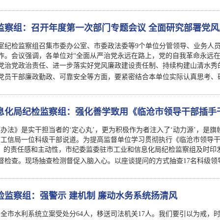
监察组：召开年度第一次部门专题会议 全面研究部署党
室纪检监察组召集市委办公室、市委政法委等9个单位分管领导、业务人
作。会议强调，各单位对“全面从严治党永远在路上，党的自我革命永远在
党治党政治责任、进一步落实好党风廉政建设责任制、持续构建山清水秀
党员干部廉政勤政、可靠安全等方面，要紧密结合本单位实际认真思考、研
息化局纪检监察组：强化善学致用《临沧市领导干部插手
）》
《办法》是实干担当者的‘定心丸’，更为积极作为者注入了‘动力源’，是
市工信局一位科级干部说道。为提高监督单位学习贯彻执行《临沧市领导
”）的责任感和主动性，市纪委监委驻市工业和信息化局纪检监察组及时印
督检查。现场抽查检测督促入脑入心。以座谈提问的方式抽查17名科级领
检监察组：强警示 建机制 廉动水务系统扬清风
，全市水利系统立案受处分64人，移送司法机关17人。我们要引以为戒