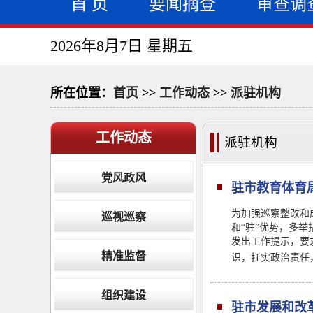
首 页
要闻摘登
审查调
2026年8月7日 星期五
所在位置：
首页
>>
工作动态
>>
派驻机构
工作动态
派驻机构
党风政风
驻市教育体育
为加强巡察整改和
巡视巡察
和“驻”优势，多
发出工作提示，要
精准监督
识，扛实政治责任
组织建设
驻市发展和改