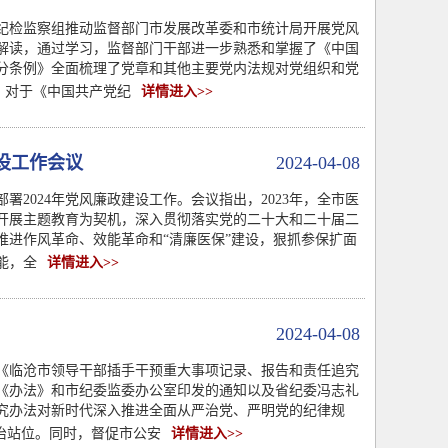
纪检监察组推动监督部门市发展改革委和市统计局开展党风
解读，通过学习，监督部门干部进一步熟悉和掌握了《中国
分条例》全面梳理了党章和其他主要党内法规对党组织和党
，对于《中国共产党纪
详情进入>>
设工作会议
2024-04-08
署2024年党风廉政建设工作。会议指出，2023年，全市医
开展主题教育为契机，深入贯彻落实党的二十大和二十届二
进作风革命、效能革命和“清廉医保”建设，狠抓参保扩面
能，全
详情进入>>
2024-04-08
《临沧市领导干部插手干预重大事项记录、报告和责任追究
《办法》和市纪委监委办公室印发的通知以及省纪委冯志礼
究办法对新时代深入推进全面从严治党、严明党的纪律规
治站位。同时，督促市公安
详情进入>>