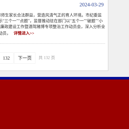
2024-03-29
保障师生家长合法群益，营造风清气正的育人环境。市纪委监
个一”“点题”，监督推动驻在部门以“五个一”“破题”“小
风廉政建设工作暨酒驾赌博专项整治工作动员会，深入分析全
动员，
详情进入>>
132
下一页
共 132 页