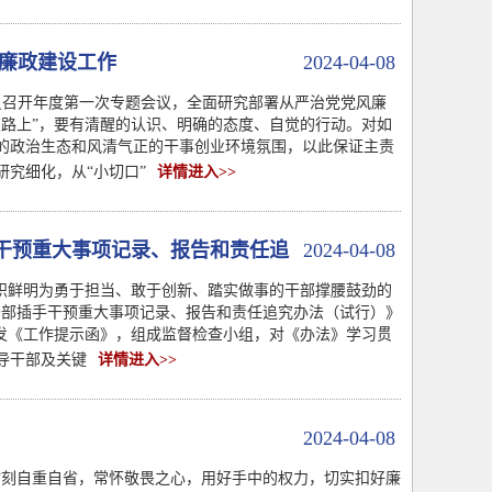
风廉政建设工作
2024-04-08
员召开年度第一次专题会议，全面研究部署从严治党党风廉
路上”，要有清醒的认识、明确的态度、自觉的行动。对如
的政治生态和风清气正的干事创业环境氛围，以此保证主责
究细化，从“小切口”
详情进入>>
干预重大事项记录、报告和责任追
2024-04-08
旗帜鲜明为勇于担当、敢于创新、踏实做事的干部撑腰鼓劲的
干部插手干预重大事项记录、报告和责任追究办法（试行）》
发《工作提示函》，组成监督检查小组，对《办法》学习贯
导干部及关键
详情进入>>
2024-04-08
，时刻自重自省，常怀敬畏之心，用好手中的权力，切实扣好廉