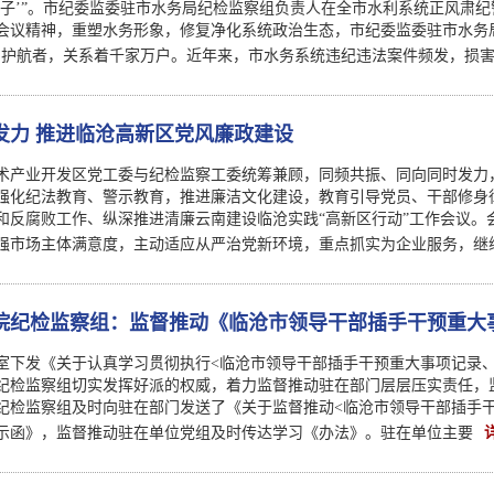
扣子’”。市纪委监委驻市水务局纪检监察组负责人在全市水利系统正风肃
会议精神，重塑水务形象，修复净化系统政治生态，市纪委监委驻市水务
的护航者，关系着千家万户。近年来，市水务系统违纪违法案件频发，损
发力 推进临沧高新区党风廉政建设
术产业开发区党工委与纪检监察工委统筹兼顾，同频共振、同向同时发力
强化纪法教育、警示教育，推进廉洁文化建设，教育引导党员、干部修身律
和反腐败工作、纵深推进清廉云南建设临沧实践“高新区行动”工作会议。
强市场主体满意度，主动适应从严治党新环境，重点抓实为企业服务，继
院纪检监察组：监督推动《临沧市领导干部插手干预重大
贯彻执行落实落地
室下发《关于认真学习贯彻执行<临沧市领导干部插手干预重大事项记录
纪检监察组切实发挥好派的权威，着力监督推动驻在部门层层压实责任，
纪检监察组及时向驻在部门发送了《关于监督推动<临沧市领导干部插手
示函》，监督推动驻在单位党组及时传达学习《办法》。驻在单位主要