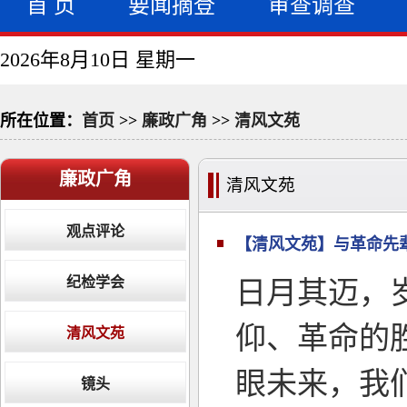
首 页
要闻摘登
审查调查
2026年8月10日 星期一
所在位置：
首页
>>
廉政广角
>>
清风文苑
廉政广角
清风文苑
观点评论
【清风文苑】与革命先辈
纪检学会
日月其迈，
仰、革命的
清风文苑
眼未来，我
镜头