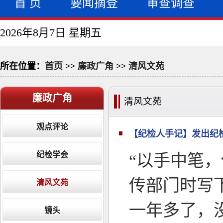
首 页
要闻摘登
审查调查
2026年8月7日 星期五
所在位置：
首页
>>
廉政广角
>>
清风文苑
廉政广角
清风文苑
观点评论
【纪检人手记】发出纪检
纪检学会
“以手中笔
传部门时写
清风文苑
一年多了，
镜头