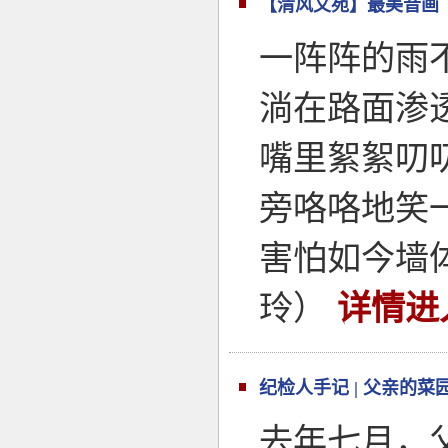
【清风文苑】最美音画
一阵阵的雨
淌在路面渗
嘴里絮絮叨
旁咯咯地笑
害怕如今墙
玲）
详情进
纪检人手记 | 父亲的菜
去年七月，