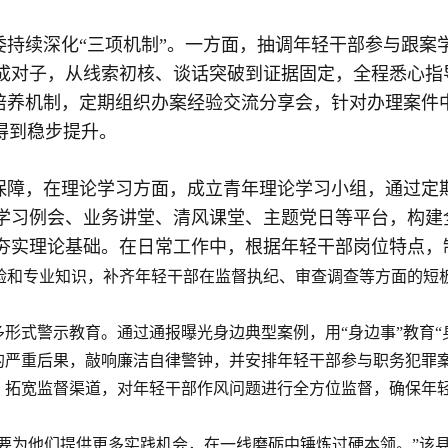
委持续深化
“三项机制”。一方面，抽调年轻干部参与跟案
成对子，从线索初核、谈话突破到证据固定，全程悉心指
”培养机制，定期组织办案经验交流分享会，针对办理案
得到稳步提升。
保障，在理论学习方面，成立青年理论学习小组，通过定
学习例会、业务讲堂、清风课堂、主题党日等平台，构建
夯实理论基础。在日常工作中，根据年轻干部岗位特点，
作经验和专业知识，补齐年轻干部在监督执纪、审查调查等方面的
形式警示教育。通过通报曝光身边典型案例，用“身边事”教育“
严重后果，敲响廉洁自律警钟，并安排年轻干部参与职务犯罪案
，拓宽监督渠道，对年轻干部作风问题进行全方位监督，确保年
要为他们提供更多实践机会，在一线磨砺中锤炼过硬本领。”该