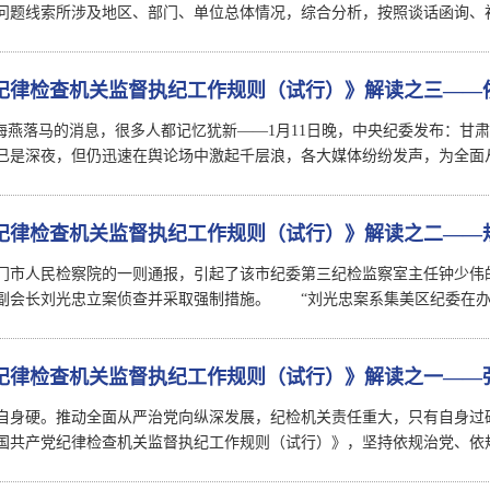
问题线索所涉及地区、部门、单位总体情况，综合分析，按照谈话函询、
纪律检查机关监督执纪工作规则（试行）》解读之三——
虞海燕落马的消息，很多人都记忆犹新——1月11日晚，中央纪委发布：
已是深夜，但仍迅速在舆论场中激起千层浪，各大媒体纷纷发声，为全
纪律检查机关监督执纪工作规则（试行）》解读之二——
厦门市人民检察院的一则通报，引起了该市纪委第三纪检监察室主任钟少
副会长刘光忠立案侦查并采取强制措施。 “刘光忠案系集美区纪委在办
纪律检查机关监督执纪工作规则（试行）》解读之一——
自身硬。推动全面从严治党向纵深发展，纪检机关责任重大，只有自身过
国共产党纪律检查机关监督执纪工作规则（试行）》，坚持依规治党、依