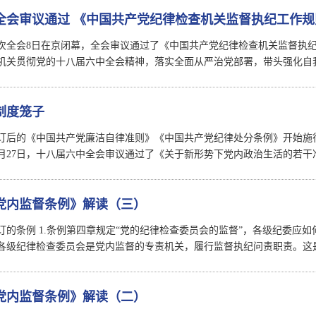
全会审议通过 《中国共产党纪律检查机关监督执纪工作
次全会8日在京闭幕，全会审议通过了《中国共产党纪律检查机关监督执
机关贯彻党的十八届六中全会精神，落实全面从严治党部署，带头强化自
制度笼子
日，修订后的《中国共产党廉洁自律准则》《中国共产党纪律处分条例》开始
月27日，十八届六中全会审议通过了《关于新形势下党内政治生活的若干
党内监督条例》解读（三）
订的条例 1.条例第四章规定“党的纪律检查委员会的监督”，各级纪委应
各级纪律检查委员会是党内监督的专责机关，履行监督执纪问责职责。这
党内监督条例》解读（二）