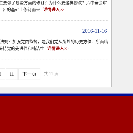
次主要做了哪些方面的修订？为什么要这样修改？六中全会审
行）》的基础上修订而来
详情进入>>
2016-11-16
内法规？加强党内监督，是我们党从所处的历史方位、所面临
保持党的先进性和纯洁性
详情进入>>
0
11
下一页
共 11 页