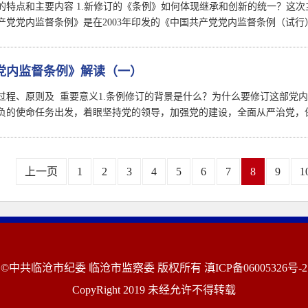
的特点和主要内容 1.新修订的《条例》如何体现继承和创新的统一？这
产党党内监督条例》是在2003年印发的《中国共产党党内监督条例（试
党内监督条例》解读（一）
过程、原则及 重要意义1.条例修订的背景是什么？为什么要修订这部党
负的使命任务出发，着眼坚持党的领导，加强党的建设，全面从严治党，
上一页
1
2
3
4
5
6
7
8
9
1
©中共临沧市纪委 临沧市监察委 版权所有
滇ICP备06005326号-2
CopyRight 2019 未经允许不得转载