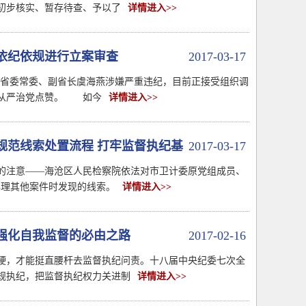
初步核实、暂存待查、予以了
详情进入>>
依纪依规进行立案审查
2017-03-17
甘肃省委常委、副省长虞海燕涉嫌严重违纪，目前正接受组织调
面从严治党点赞。 如今
详情进入>>
规范线索处置流程 打牢监督执纪基
2017-03-17
伟的注意——海沧区人民检察院依法对市卫计委原党组成员、
理其他案件时发现的线索。
详情进入>>
强化自我监督的必由之路
2017-02-16
硬，才能挺直腰杆去监督执纪问责。十八届中央纪委七次全
规执纪，把监督执纪权力关进制
详情进入>>