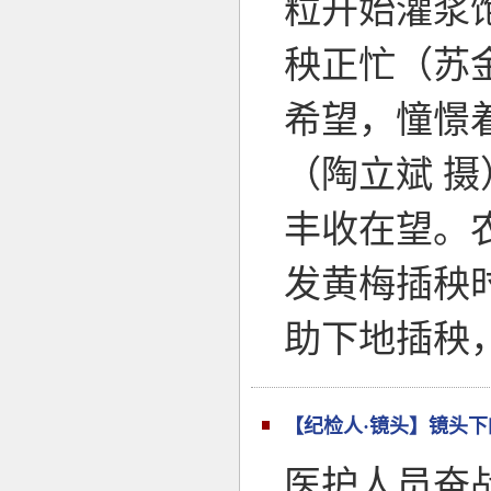
粒开始灌浆
秧正忙（苏
希望，憧憬
（陶立斌 
丰收在望。
发黄梅插秧
助下地插秧
【纪检人·镜头】镜头
医护人员奋