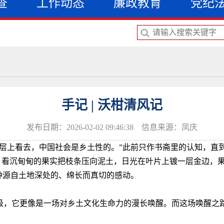
查
工作动态
廉政教育
党纪
手记 | 沃柑清风记
发布日期：2026-02-02 09:46:38 信息来源：凤庆
基层上看去，中国社会是乡土性的。”此前只作书斋里的认知，直
。看沉甸甸的果实把枝条压向泥土，日光在叶片上镀一层金边，
种源自土地深处的、绵长而真切的感动。
级，它更像是一场对乡土文化生命力的漫长唤醒。而这场唤醒之