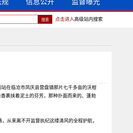
法规
信息公开
监督曝光
点击进入
高级站内搜索
到站在临沧市凤庆县营盘镇那片七千多亩的沃柑
果香裹挟着泥土的芬芳，那种扑面而来的、蓬勃
路，从来离不开监督执纪这缕清风的全程护航，