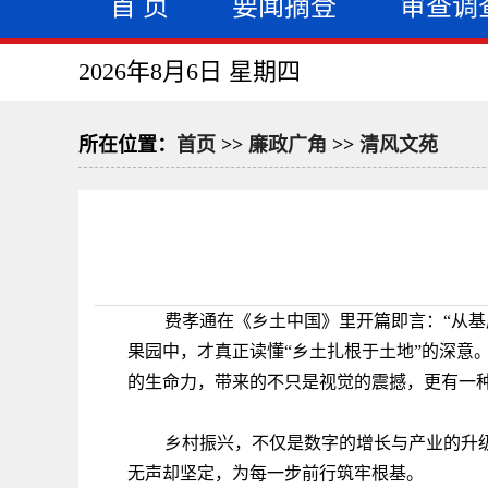
首 页
要闻摘登
审查调
2026年8月6日 星期四
所在位置：
首页
>>
廉政广角
>>
清风文苑
费孝通在《乡土中国》里开篇即言：“从
果园中，才真正读懂“乡土扎根于土地”的深意
的生命力，带来的不只是视觉的震撼，更有一
乡村振兴，不仅是数字的增长与产业的升
无声却坚定，为每一步前行筑牢根基。