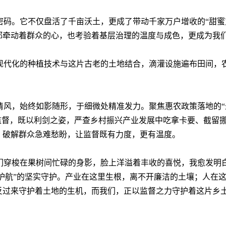
密码。它不仅盘活了千亩沃土，更成了带动千家万户增收的“甜蜜
都牵动着群众的心，也考验着基层治理的温度与成色，更成为我
现代化的种植技术与这片古老的土地结合，滴灌设施遍布田间，
。
清风，始终如影随形，于细微处精准发力。聚焦惠农政策落地的“
监督，既以利剑之姿，严查乡村振兴产业发展中吃拿卡要、截留
，破解群众急难愁盼，让监督既有力度，更有温度。
们穿梭在果树间忙碌的身影，脸上洋溢着丰收的喜悦，我愈发明
驾护航”的坚实守护。产业在这里生根，离不开廉洁的土壤；人在
反过来守护着土地的生机，而我们，正以监督之力守护着这片乡