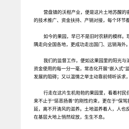
营盘镇的沃柑产业，便是这片土地苏醒的
的技术推广、资金扶持、产销对接，每个环节
如今的果园，早已不是旧时农耕的模样。
隅走向全国各地，更成功走出国门、远销海外
我们的监督工作，便如这果园里的阳光与
资金使用的每一分一毫，常态化开展“嵌入式”
发展的阻碍；又以温情之举主动靠前倾听诉求
行走在这片生机勃勃的果园里，看着村民
来不止于“惩恶扬善”的刚性约束，更在于“保
延，离不开清风的滋养。土地滋养着人，人也
在基层大地上悄然绽放，生生不息。