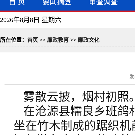
首 页
要闻摘登
审查调查
2026年8月8日 星期六
所在位置：
首页
>>
廉政教育
>>
廉政文化
发
雾散云披，烟村初照
在沧源县糯良乡班鸽
坐在竹木制成的踞织机