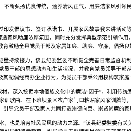
”，不断弘扬优良传统，涵养清风正气，用廉洁家风引领
过印发倡议书、签订承诺书、开展家风故事我来讲活动等
，营造家风助廉浓厚氛围。同时充分发挥典型示范引领作用
教育激励全县党员干部及家属知廉、助廉、守廉，倡扬良
能量持续接力，该县纪委监委不断健全完善日常监督机
握党员干部的思想动态和生活状况，并教育党员领导干部
及其配偶经商办企业行为，为党员干部秉公用权构筑家庭“
取材，深入挖掘本地佤族文化中的廉洁“因子”，利用传统
家训歌曲、在下班坝景区农户家门口粘贴家风家训牌等
，引导党员干部及家人共同打造崇德向善、崇贤尚廉的家
活水，也是培育社风民风的动力之源。”该县纪委监委有关