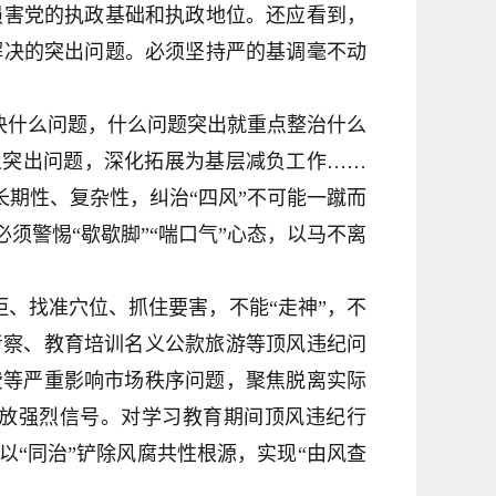
损害党的执政基础和执政地位。还应看到，
解决的突出问题。必须坚持严的基调毫不动
决什么问题，什么问题突出就重点整治什么
主义突出问题，深化拓展为基层减负工作……
长期性、复杂性，纠治“四风”不可能一蹴而
须警惕“歇歇脚”“喘口气”心态，以马不离
距、找准穴位、抓住要害，不能“走神”，不
考察、教育培训名义公款旅游等顶风违纪问
费等严重影响市场秩序问题，聚焦脱离实际
放强烈信号。对学习教育期间顶风违纪行
以“同治”铲除风腐共性根源，实现“由风查