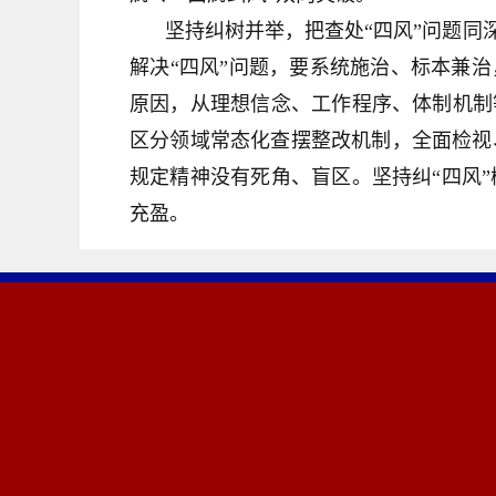
坚持纠树并举，把查处“四风”问题同
解决“四风”问题，要系统施治、标本兼
原因，从理想信念、工作程序、体制机制
区分领域常态化查摆整改机制，全面检视
规定精神没有死角、盲区。坚持纠“四风
充盈。