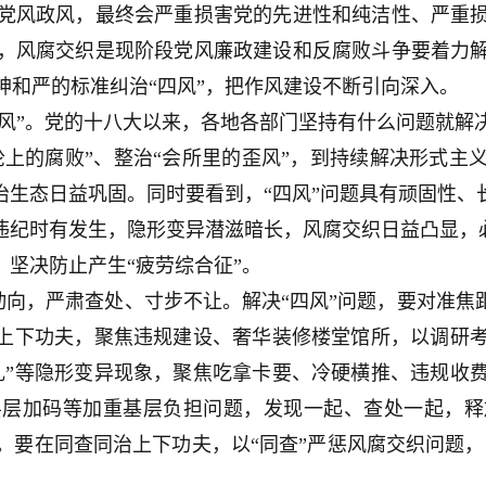
党风政风，最终会严重损害党的先进性和纯洁性、严重
，风腐交织是现阶段党风廉政建设和反腐败斗争要着力
神和严的标准纠治“四风”，把作风建设不断引向深入。
四风”。党的十八大以来，各地各部门坚持有什么问题就解
轮上的腐败”、整治“会所里的歪风”，到持续解决形式
治生态日益巩固。同时要看到，“四风”问题具有顽固性、
违纪时有发生，隐形变异潜滋暗长，风腐交织日益凸显，必
，坚决防止产生“疲劳综合征”。
动向，严肃查处、寸步不让。解决“四风”问题，要对准焦
纠上下功夫，聚焦违规建设、奢华装修楼堂馆所，以调研
礼”等隐形变异现象，聚焦吃拿卡要、冷硬横推、违规收
层层加码等加重基层负担问题，发现一起、查处一起，释
要在同查同治上下功夫，以“同查”严惩风腐交织问题，