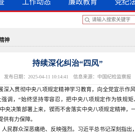
查
工作动态
廉政教育
党纪
精神
持续深化纠治“四风”
发布日期：2025-04-11 10:14:41 信息来源：中国纪检监察报
展深入贯彻中央八项规定精神学习教育，向全党宣示作
上强调，“始终坚持零容忍，把中央八项规定作为铁规矩
党中央决策部署上来，锲而不舍落实中央八项规定精神，
提供有力保障。
，人民群众深恶痛绝、反映强烈。习近平总书记深刻指出