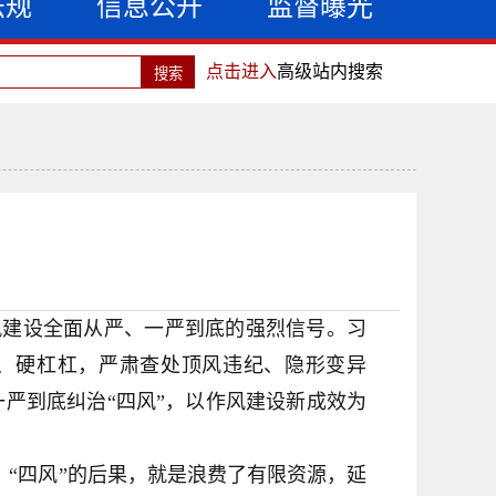
法规
信息公开
监督曝光
点击进入
高级站内搜索
风建设全面从严、一严到底的强烈信号。习
、硬杠杠，严肃查处顶风违纪、隐形变异
一严到底纠治“四风”，以作风建设新成效为
，“四风”的后果，就是浪费了有限资源，延