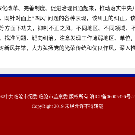
深化改革、完善制度、促进治理贯通起来，推动落实中央
治，既针对面上“四风”问题的各种表现，该纠正的纠正，
等方面下功夫，抑制不正之风。不同地区、不同领域、不
、找准问题、靶向纠治，注意发现工作薄弱地区、单位
”树新风并举，大力弘扬党的光荣传统和优良作风，深入
©中共临沧市纪委 临沧市监察委 版权所有
滇ICP备06005326号-2
CopyRight 2019 未经允许不得转载