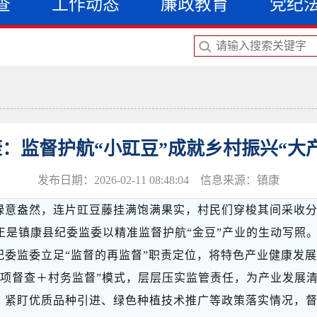
查
工作动态
廉政教育
党纪
：监督护航“小豇豆”成就乡村振兴“大
发布日期：2026-02-11 08:48:04 信息来源：镇康
绿意盎然，连片豇豆藤挂满饱满果实，村民们穿梭其间采收
正是
镇康
县纪委监委以精准监督护航
“金豆”产业的生动写照
纪委监委立足
“监督的再监督”职责定位，将特色产业健康发
专项督查＋村务监督”模式，层层压实监管责任，为产业发展
，紧盯优质品种引进、绿色种植技术推广等政策落实情况，