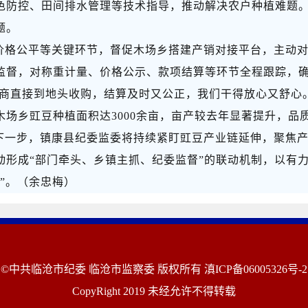
色防控、田间排水管理等技术指导，推动解决农户种植难题
题。
价格公平等关键环节，督促木场乡搭建产销对接平台，主动
监督，对称重计量、价格公示、款项结算等环节全程跟踪，
客商直接到地头收购，结算及时又公正，我们干得放心又舒心
场乡豇豆种植面积达3000余亩，亩产较去年显著提升，品
下一步，镇康县纪委监委将持续紧盯豇豆产业链延伸，聚焦
动形成
“部门牵头、乡镇主抓、纪委监督”的联动机制，以有
”。
（余忠梅）
©中共临沧市纪委 临沧市监察委 版权所有
滇ICP备06005326号-2
CopyRight 2019 未经允许不得转载