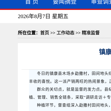
首 页
要闻摘登
审查调
2026年8月7日 星期五
所在位置：
首页
>>
工作动态
>>
精准监督
镇康
冬日的镇康县木场乡勐撒村，田间地头
丰收的喜悦。这一派产销两旺的热闹景象，
群众的关切点，就是监督的发力点。县
植、管理、销售全链条，采取“调研走访＋
种植环节，督查组深入勐撒村田间地头