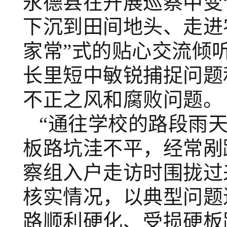
永德县
在开展
巡
察中
变
下
沉
到
田间地头、走进
家常”式的贴心交流倾
长里短中敏锐捕捉问题
不正之风和腐败问题。
“通往学校的路段雨
板路坑洼不平，经常剐
察组入户走访时围拢过
核实情况，
以典型问题
路顺利硬化、受损硬板