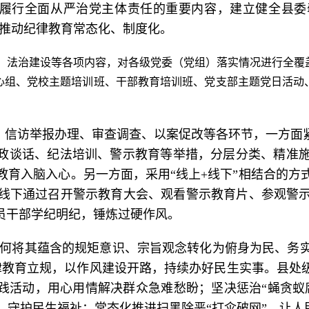
履行全面从严治党主体责任的重要内容，建立健全县委
，推动纪律教育常态化、制度化。
、法治建设等各项内容，对各级党委（党组）落实情况进行全覆
心组、党校主题培训班、干部教育培训班、党支部主题党日活动
、信访举报办理、审查调查、以案促改等各环节，一方面紧
廉政谈话、纪法培训、警示教育等举措，分层分类、精准
教育入脑入心。另一方面，采用“线上+线下”相结合的方
线下通过召开警示教育大会、观看警示教育片、参观警
员干部学纪明纪，锤炼过硬作风。
如何将其蕴含的规矩意识、宗旨观念转化为俯身为民、务
律教育立规，以作风建设开路，持续办好民生实事。县处级
实践活动，用心用情解决群众急难愁盼；坚决惩治“蝇贪蚁
，守护民生福祉；常态化推进扫黑除恶“打伞破网”，让人