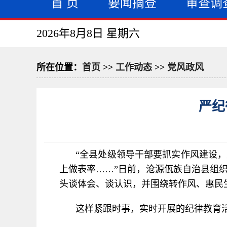
首 页
要闻摘登
审查调
2026年8月8日 星期六
所在位置：
首页
>>
工作动态
>>
党风政风
严纪
“全县处级领导干部要抓实作风建设
上做表率……”日前，沧源佤族自治县组
头谈体会、谈认识，并围绕转作风、惠民
这样紧跟时事，实时开展的纪律教育