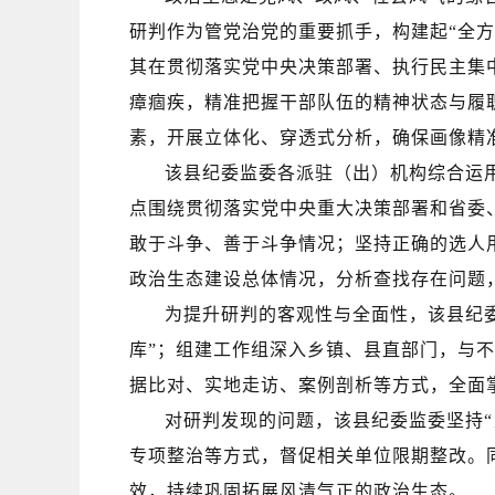
研判作为管党治党的重要抓手，构建起
“全
其在贯彻落实党中央决策部署、执行民主集
瘴痼疾，精准把握干部队伍的精神状态与履
素，开展立体化、穿透式分析，确保画像精
该
县纪委监委各派驻（出）机构
综合运
点
围绕
贯彻落实党中央重大决策部署和省委
敢于斗争、善于斗争情况
；
坚持正确的选人
政治生态建设总体情况，分析查找存在问题
为提升研判的客观性与全面性，
该
县纪
库”；组建工作组深入乡镇、县直部门，与
据比对、实地走访、案例剖析等方式，全面掌
对研判发现的问题，
该
县纪委监委坚持
专项整治等方式，督促相关单位限期整改。
效，持续巩固拓展风清气正的政治生态。