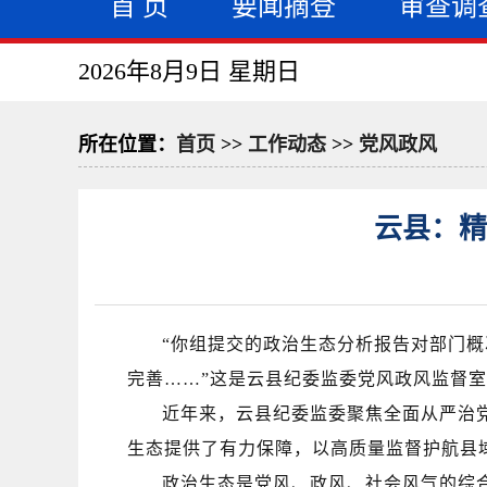
首 页
要闻摘登
审查调
2026年8月9日 星期日
所在位置：
首页
>>
工作动态
>>
党风政风
云县：精
“你组提交的政治生态分析报告对部门
完善
……”这是
云县纪委监委党风政风监督室
近年来，
云
县纪委监委聚焦全面从严治
生态提供了有力保障，以高质量监督护航县
政治生态是党风、政风、社会风气的综